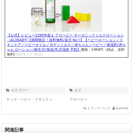
【公式】レビュー2280件超え アロベビー オーガニックミルクローション
（ALOBABY)【期間限定！送料無料/楽天 No.1】【ベビーローション／ス
キンケア／ベビーオイル／ボディミルク／赤ちゃん／ベビー／保湿剤/赤ち
ゃん ローション/新生児/保湿/乳児湿疹 予防】
価格：2484円（税込、送料
無料)
(2018/1/17時点)
カテゴリー
タグ
キッズ・ベビー・マタニティ
アロベビー
トラックバック
kurenai
関連記事