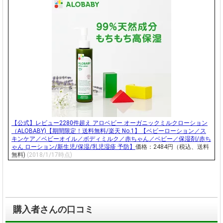
【公式】レビュー2280件超え アロベビー オーガニックミルクローション
（ALOBABY)【期間限定！送料無料/楽天 No.1】【ベビーローション／ス
キンケア／ベビーオイル／ボディミルク／赤ちゃん／ベビー／保湿剤/赤ち
ゃん ローション/新生児/保湿/乳児湿疹 予防】
価格：2484円（税込、送料
無料)
(2018/1/17時点)
購入者さんの口コミ