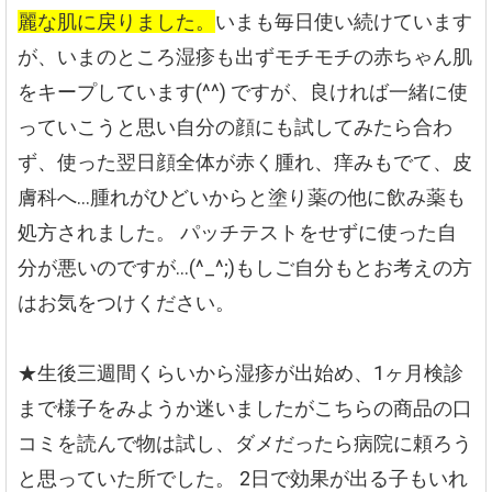
麗な肌に戻りました。
いまも毎日使い続けています
が、いまのところ湿疹も出ずモチモチの赤ちゃん肌
をキープしています(^^)
ですが、良ければ一緒に使
っていこうと思い自分の顔にも試してみたら合わ
ず、使った翌日顔全体が赤く腫れ、痒みもでて、皮
膚科へ…腫れがひどいからと塗り薬の他に飲み薬も
処方されました。
パッチテストをせずに使った自
分が悪いのですが…(^_^;)もしご自分もとお考えの方
はお気をつけください。
★生後三週間くらいから湿疹が出始め、1ヶ月検診
まで様子をみようか迷いましたがこちらの商品の口
コミを読んで物は試し、ダメだったら病院に頼ろう
と思っていた所でした。
2日で効果が出る子もいれ