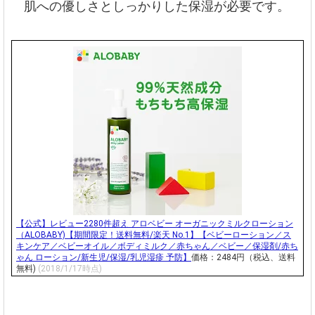
肌への優しさとしっかりした保湿が必要です。
【公式】レビュー2280件超え アロベビー オーガニックミルクローション
（ALOBABY)【期間限定！送料無料/楽天 No.1】【ベビーローション／ス
キンケア／ベビーオイル／ボディミルク／赤ちゃん／ベビー／保湿剤/赤ち
ゃん ローション/新生児/保湿/乳児湿疹 予防】
価格：2484円（税込、送料
無料)
(2018/1/17時点)