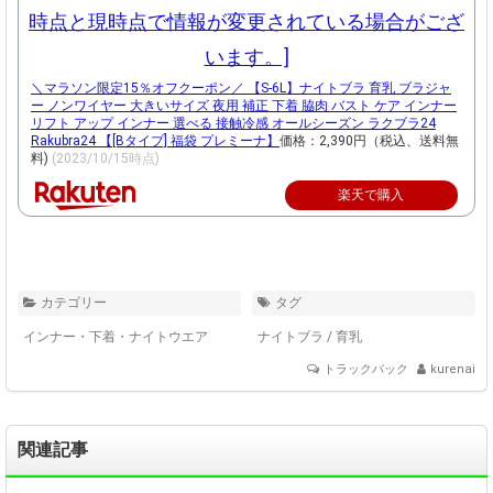
＼マラソン限定15％オフクーポン／ 【S-6L】ナイトブラ 育乳 ブラジャ
ー ノンワイヤー 大きいサイズ 夜用 補正 下着 脇肉 バスト ケア インナー
リフト アップ インナー 選べる 接触冷感 オールシーズン ラクブラ24
Rakubra24 【[Bタイプ] 福袋 プレミーナ】
価格：2,390円（税込、送料無
料)
(2023/10/15時点)
楽天で購入
カテゴリー
タグ
インナー・下着・ナイトウエア
ナイトブラ
/
育乳
トラックバック
kurenai
関連記事