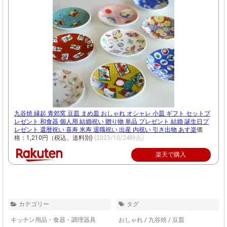
: g
eti
ma
ge
siz
e(h
ttp
九谷焼 縁起 青郊窯 豆皿 まめ皿 おしゃれ オシャレ 小皿 ギフト セットプ
レゼント 和食器 個人用 結婚祝い 贈り物 単品 プレゼント 結婚 誕生日プ
s://
レゼント 還暦祝い 喜寿 米寿 退職祝い 出産 内祝い 引き出物 あす楽
価
hb
格：1,210円（税込、送料別)
(2023/10/24時点)
b.a
楽天で購入
fl.r
ak
ut
en.
co.
カテゴリー
タグ
jp/
hg
キッチン用品・食器・調理器具
おしゃれ
/
九谷焼
/
豆皿