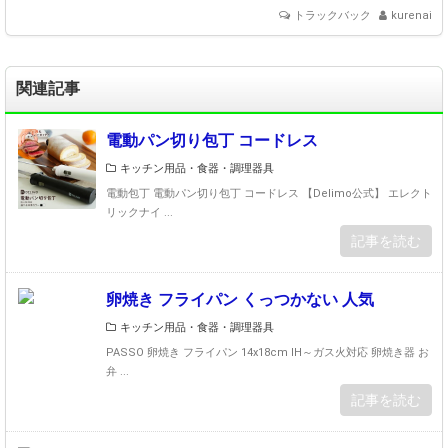
b/
トラックバック
kurenai
36
90
bd
関連記事
4b.
19
5e
電動パン切り包丁 コードレス
45
キッチン用品・食器・調理器具
0e.
36
電動包丁 電動パン切り包丁 コードレス 【Delimo公式】 エレクト
リックナイ ...
90
bd
記事を読む
4c.
7e
卵焼き フライパン くっつかない 人気
f2
77
キッチン用品・食器・調理器具
7
PASSO 卵焼き フライパン 14x18cm IH～ガス火対応 卵焼き器 お
c/?
弁 ...
me
記事を読む
_id
=1
38