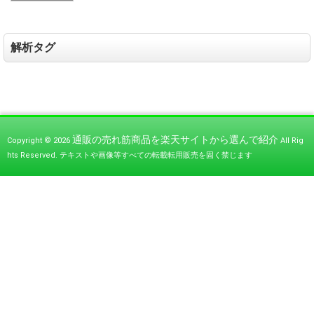
ed
to
op
解析タグ
en
str
ea
m:
HT
TP
通販の売れ筋商品を楽天サイトから選んで紹介
req
Copyright © 2026
All Rig
ue
hts Reserved.
テキストや画像等すべての転載転用販売を固く禁じます
st
fail
ed!
HT
T
P/
1.1
40
4 N
ot