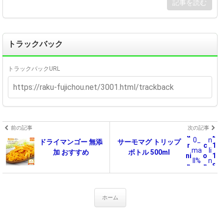
e
記事を読む
nai
t/
l.i
p
ma
u
ge.
bl
トラックバック
rak
ic
ut
_
en.
トラックバックURL
h
co.
t
j
m
p%
l/
2
w
F%
W
p
前の記事
次の記事
40
o
a
-
2
0_
n
ドライマンゴー 無添
サーモマグ トリップ
r
c
1
ma
li
加 おすすめ
ボトル 500ml
ni
o
1
n
ll%
n
n
n
8
2F
e
g
t
sw
e
ing
n
ホーム
plu
t/
s%
t