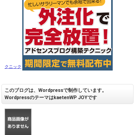
c
9.j
ti
p
o
g%
n
3F
s.
_e
p
x%
h
3D
p
24
0x
24
クニック
0&
s=
24
0x
このブログは、Wordpressで制作しています。
24
WordpressのテーマはkaetenWP JOYです
0&
t=
pic
tte
xt):
Fail