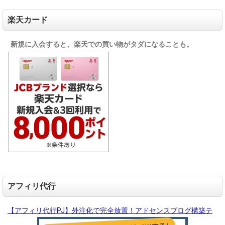
2F
h
ca
e
楽天カード
bin
m
e
e
新規に入会すると、楽天での買い物がタダになることも。
t%
s/
2F
k
sh
a
ohi
e
n%
t
2F
e
za
n
kk
w
a0
p/
3%
t
2F
h
sw
e
tp
m
20
アフィリ代行
e
50
_f
ec
u
【アフィリ代行PJ】外注化で完全放置！アドセンスブログ構築テ
t-0
n
0_