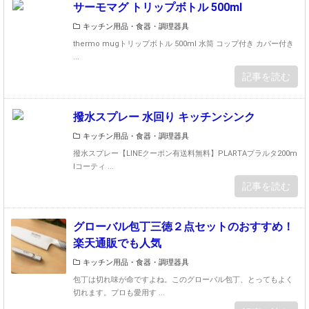
サーモマグ トリップボトル 500ml
/h
77
o
キッチン用品・食器・調理器具
13
m
&it
thermo mugトリップボトル 500ml 水筒 コップ付き カバー付き
e/
em
...
f
_id
記事を読む
uj
=1
ic
00
h
00
撥水スプレー 水回り キッチンシンク
o
34
u/
キッチン用品・食器・調理器具
3&
r
撥水スプレー【LINEクーポン有送料無料】PLARTAプラルタ200m
pc
a
lコーティ ...
=h
k
記事を読む
ttp
u
s%
-f
3
uj
グローバル包丁三徳２点セットのおすすめ！
A%
ic
楽天通販でも人気
2
h
F%
キッチン用品・食器・調理器具
o
2Ft
包丁は切れ味が命ですよね。このグローバル包丁、とってもよく
u.
hu
切れます。プロも愛用す ...
n
mb