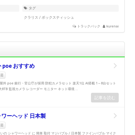
タグ
クラリス
/
ボックスティッシュ
トラックバック
kurenai
 poe おすすめ
手芸
 屋外 poe 銀行・官公庁が採用 防犯カメラセット 楽天1位 AI搭載 1～8台セット
大8TB 監視カメラ レコーダー モニター ネット環境 ...
記事を読む
ャワーヘッド 日本製
手芸
いの シャワーヘッド に 簡単 取付 マジバブル / 日本製 ファインバブル マイク