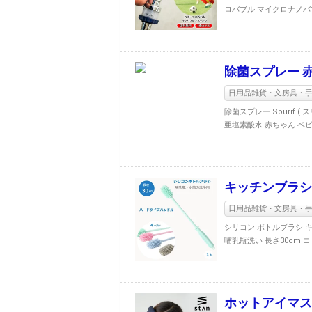
ロバブル マイクロナノバブル
除菌スプレー 
日用品雑貨・文房具・
除菌スプレー Sourif (
亜塩素酸水 赤ちゃん ベビー
キッチンブラシ
日用品雑貨・文房具・
シリコン ボトルブラシ キ
哺乳瓶洗い 長さ30cm 
ホットアイマスク