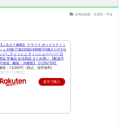
日用品雑貨・文房具・手芸
【ふるさと納税】 クラリス ボックスティッ
シュ 60箱 (1箱220組(440枚))(5個入り×12セ
ット) _ ティッシュ ティッシュペーパー 日
用品 常備品 生活用品 まとめ買い 【配送不
可地域：離島・沖縄県】【1256759】
価格：14,000円（税込、送料無料)
(2023/11/3時点)
楽天で購入