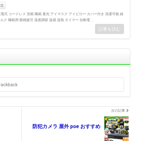
手芸
充電式 コードレス 安眠 睡眠 遮光 アイマスク アイピロー カバー付き 洗濯可能 繰
ク 睡眠用 眼精疲労 温度調節 温感 温熱 タイマー 自動電 ...
記事を読む
次の記事
防犯カメラ 屋外 poe おすすめ