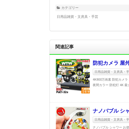
カテゴリー
日用品雑貨・文房具・手芸
関連記事
防犯カメラ 屋外
日用品雑貨・文房具・
4K800万画素 防犯カメラ
夜間カラー 防犯灯 4K 最
ナノバブル シ
日用品雑貨・文房具・
ナノバブル シャワー お使