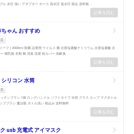
 水圧 強い アダプター ホース 高水圧 低水圧 税込 送料無 ...
記事を読む
赤ちゃん おすすめ
手芸
 スリーフ ) 4000ml 除菌 詰替用 ウイルス 菌 次亜塩素酸ナトリウム 次亜塩素酸 次
 哺乳瓶 衣類 靴 消臭 洗濯 枕カバー 加齢臭 ...
記事を読む
 シリコン 水筒
手芸
ッチンブラシ 1個 ロングハンドル ソフトタイプ 水筒 グラス カップ マグボトル
コップブラシ 魔法瓶 ボトル洗い 税込み 送料無料
記事を読む
 usb 充電式 アイマスク