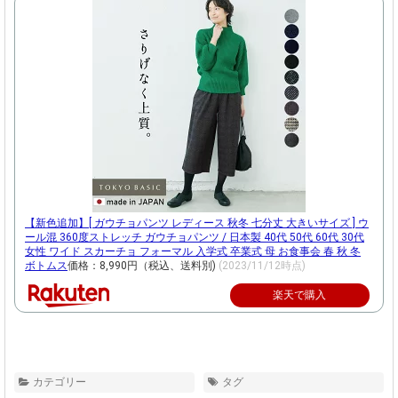
【新色追加】[ ガウチョパンツ レディース 秋冬 七分丈 大きいサイズ ] ウ
ール混 360度ストレッチ ガウチョパンツ / 日本製 40代 50代 60代 30代
女性 ワイド スカーチョ フォーマル 入学式 卒業式 母 お食事会 春 秋 冬
ボトムス
価格：8,990円（税込、送料別)
(2023/11/12時点)
楽天で購入
カテゴリー
タグ