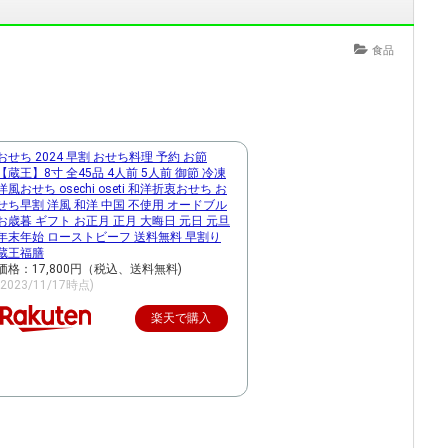
食品
おせち 2024 早割 おせち料理 予約 お節
【蔵王】8寸 全45品 4人前 5人前 御節 冷凍
洋風おせち osechi oseti 和洋折衷おせち お
せち早割 洋風 和洋 中国 不使用 オードブル
お歳暮 ギフト お正月 正月 大晦日 元日 元旦
年末年始 ローストビーフ 送料無料 早割り
蔵王福膳
価格：17,800円（税込、送料無料)
(2023/11/17時点)
楽天で購入