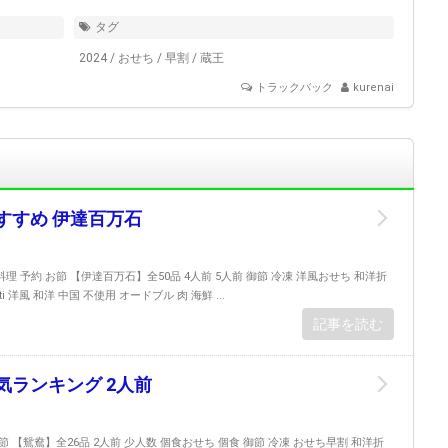
タグ
2024
/
おせち
/
早割
/
蔵王
トラックバック
kurenai
 おすすめ 伊達百万石
ち料理 予約 お節 【伊達百万石】全50品 4人前 5人前 御節 冷凍 洋風おせち 和洋折
i 洋風 和洋 中国 不使用 オードブル 肉 海鮮 ...
記事を読む
人気ランキング 2人前
 お節 【鴛鴦】全26品 2人前 少人数 個食おせち 個食 御節 冷凍 おせち早割 和洋折