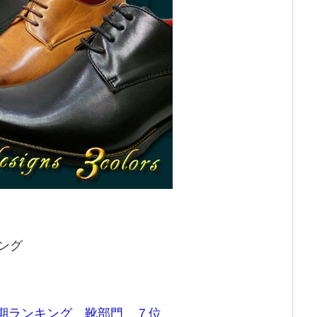
ング
期ランキング 靴部門 ７位