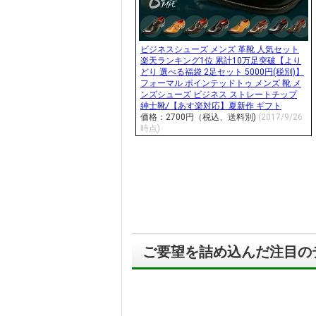
ビジネスシューズ メンズ 革靴 人気セット
楽天ランキング1位 累計10万足突破【より
どり 選べる福袋 2足セット 5000円(税別)】
フォーマル ポインテッドトゥ メンズ 靴 メ
ンズシューズ ビジネス ストレートチップ
紳士靴/【あす楽対応】夏新作 ギフト
価格：2700円（税込、送料別)
(2017/9/26
時点)
ご要望を詰め込んだ注目の