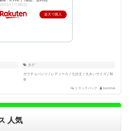
価格：8,990円（税込、送料別)
(2023/11/12時点)
楽天で購入
タグ
ガウチョパンツ
/
レディース
/
七分丈
/
大きいサイズ
/
秋
冬
トラックバック
kurenai
ス 人気