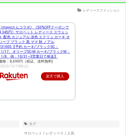
レディースファッション
《mayoさんコラボ》《50%OFFクーポンで
4,345円》サロペット レディース スウェッ
ト 配色 カジュアル 淡色 エクリュ カーキ オ
リーブ ブラック 黒 ママ 秋 ノアル
231005【予約 カーキ/ブラックSC：
11/17、オリーブSC-M,カーキ/ブラックM：
11/8、他：10/31~3営業日で発送】
価格：8,690円（税込、送料無料)
(2023/10/18時点)
楽天で購入
タグ
サロペット
/
レディース
/
人気