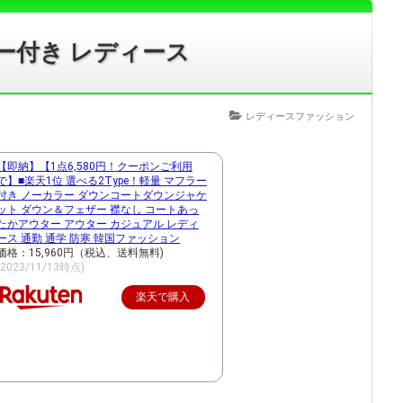
ー付き レディース
レディースファッション
【即納】【1点6,580円！クーポンご利用
で】■楽天1位 選べる2Type！軽量 マフラー
付き ノーカラー ダウンコートダウンジャケ
ット ダウン＆フェザー 襟なし コートあっ
たかアウター アウター カジュアル レディ
ース 通勤 通学 防寒 韓国ファッション
価格：15,960円（税込、送料無料)
(2023/11/13時点)
楽天で購入