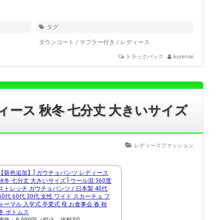
タグ
ダウンコート
/
マフラー付き
/
レディース
トラックバック
kurenai
ィース 秋冬 七分丈 大きいサイズ
レディースファッション
【新色追加】[ ガウチョパンツ レディース
秋冬 七分丈 大きいサイズ ] ウール混 360度
ストレッチ ガウチョパンツ / 日本製 40代
50代 60代 30代 女性 ワイド スカーチョ フ
ォーマル 入学式 卒業式 母 お食事会 春 秋
冬 ボトムス