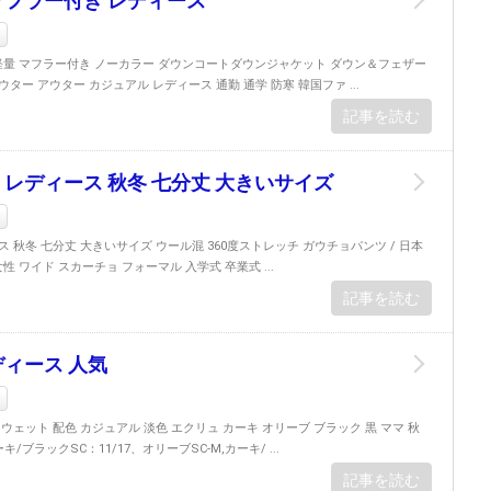
マフラー付き レディース
ン
e！軽量 マフラー付き ノーカラー ダウンコートダウンジャケット ダウン＆フェザー
ター アウター カジュアル レディース 通勤 通学 防寒 韓国ファ ...
記事を読む
 レディース 秋冬 七分丈 大きいサイズ
ン
 秋冬 七分丈 大きいサイズ ウール混 360度ストレッチ ガウチョパンツ / 日本
代 女性 ワイド スカーチョ フォーマル 入学式 卒業式 ...
記事を読む
ディース 人気
ン
ウェット 配色 カジュアル 淡色 エクリュ カーキ オリーブ ブラック 黒 ママ 秋
ーキ/ブラックSC：11/17、オリーブSC-M,カーキ/ ...
記事を読む