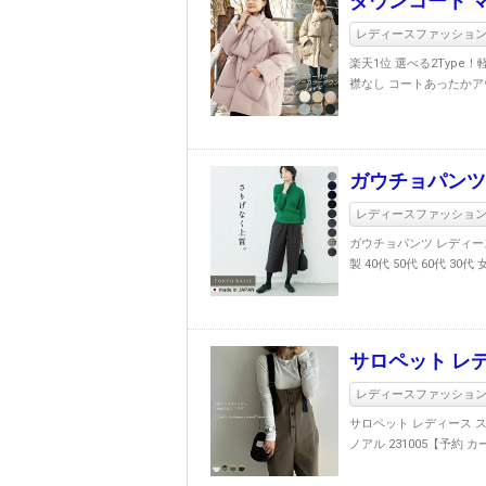
ダウンコート 
レディースファッショ
楽天1位 選べる2Typ
襟なし コートあったかアウ
ガウチョパンツ
レディースファッショ
ガウチョパンツ レディース
製 40代 50代 60代 30
サロペット レ
レディースファッショ
サロペット レディース ス
ノアル 231005【予約 カ