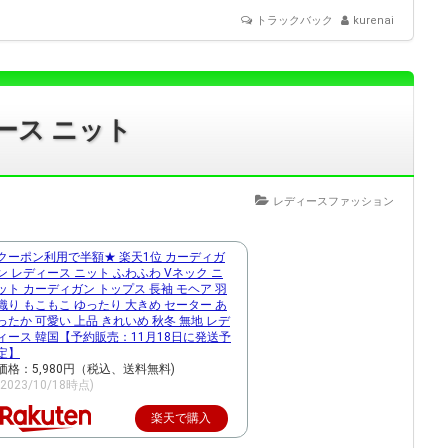
トラックバック
kurenai
ース ニット
レディースファッション
クーポン利用で半額★ 楽天1位 カーディガ
ン レディース ニット ふわふわ Vネック ニ
ット カーディガン トップス 長袖 モヘア 羽
織り もこもこ ゆったり 大きめ セーター あ
ったか 可愛い 上品 きれいめ 秋冬 無地 レデ
ィース 韓国【予約販売：11月18日に発送予
定】
価格：5,980円（税込、送料無料)
(2023/10/18時点)
楽天で購入