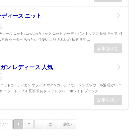
レディース ニット
ン
ディース ニット ふわふわ Vネック ニット カーディガン トップス 長袖 モヘア 羽
きめ セーター あったか 可愛い 上品 きれいめ 秋冬 無地 ...
記事を読む
ガン レディース 人気
ン
 ニットカーディガン オフィス ボタンカーディガン シンプル ウール混 暖かい ニ
 ニットトップス 長袖 前あき レッド グレー ホワイト ブラック
記事を読む
 / 11
1
2
3
次 ›
最後 »