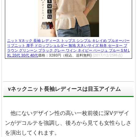
ニット Vネック 長袖 レディース トップス シンプル キレイめ プルオーバー
リブニット 厚手 ドロップショルダー 無地 大きいサイズ 秋冬 セーター ブ
ラウン グリンーン ブラック グレー ワイン ネイビー ベージュ ブルー S M L
XL 20代 30代 40代
価格：3280円（税込、送料無料)
(2017/12/25時点)
vネックニット長袖レディースは目玉アイテム
他にないデザイン性の高い一枚前後に深Vデザイ
ンがデコルテを強調し、後ろから見ても女性らしさ
を演出してくれます。