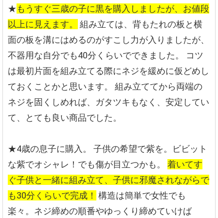
★
もうすぐ三歳の子に黒を購入しましたが、お値段
以上に見えます。
組み立ては、背もたれの板と横
面の板を溝にはめるのがすこし力が入りましたが、
不器用な自分でも40分くらいでできました。
コツ
は最初片面を組み立てる際にネジを緩めに仮どめし
ておくことかと思います。
組み立ててから両端の
ネジを固くしめれば、ガタツキもなく、安定してい
て、とても良い商品でした。
★4歳の息子に購入。
子供の希望で紫を。ビビット
な紫でオシャレ！でも傷が目立つかも。
着いてす
ぐ子供と一緒に組み立て、子供に邪魔されながらで
も30分くらいで完成！
構造は簡単で女性でも
楽々。ネジ締めの順番やゆっくり締めていけば