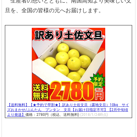
生産者の想いとともに、南国高知より美味しい文
旦を、全国の皆様の元へお届けします。
【送料無料】【★予約で早割★】訳あり土佐文旦（露地文旦）10kg サイ
ズおまかせ/ぶんたん ブンタン 文旦【お届け日指定不可】【2月中旬頃
より発送】
価格：2780円（税込、送料無料)
(2018/1/24時点)