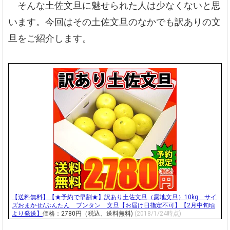
そんな土佐文旦に魅せられた人は少なくないと思
います。今回はその土佐文旦のなかでも訳ありの文
旦をご紹介します。
【送料無料】【★予約で早割★】訳あり土佐文旦（露地文旦）10kg サイ
ズおまかせ/ぶんたん ブンタン 文旦【お届け日指定不可】【2月中旬頃
より発送】
価格：2780円（税込、送料無料)
(2018/1/24時点)