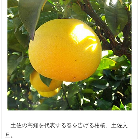
土佐の高知を代表する春を告げる柑橘、土佐文
旦。