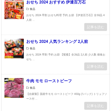
おせち 2024 おすすめ 伊達百万石
食品
おせち 2024 早割 おせち料理 予約 お節 【伊達百万石】全50品 4
人前 ...
記事を読む
おせち 2024 人気ランキング 2人前
食品
おせち 2024 早割 予約 お節 【鴛鴦】全26品 2人前 少人数 個食お
せち ...
記事を読む
牛肉 モモ ローストビーフ
食品
【自家製】国産牛モモ ローストビーフ 450g (1パック) トリュフソ
ース付 ...
記事を読む