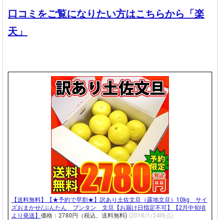
口コミをご覧になりたい方はこちらから「楽
天」
【送料無料】【★予約で早割★】訳あり土佐文旦（露地文旦）10kg サイ
ズおまかせ/ぶんたん ブンタン 文旦【お届け日指定不可】【2月中旬頃
より発送】
価格：2780円（税込、送料無料)
(2018/1/24時点)